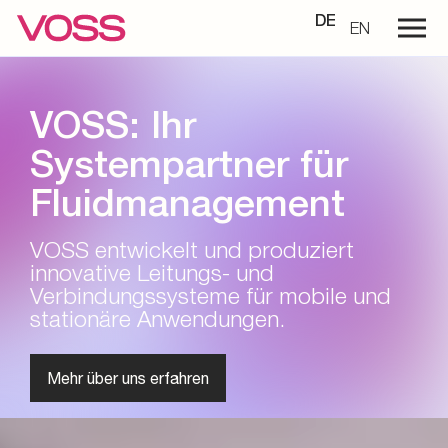
DE
EN
VOSS: Ihr
Systempartner für
Fluidmanagement
VOSS entwickelt und produziert
innovative Leitungs- und
Verbindungssysteme für mobile und
stationäre Anwendungen.
Mehr über uns erfahren