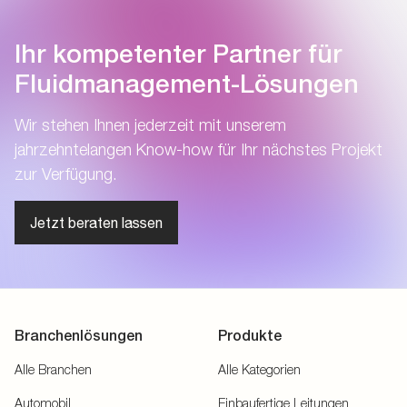
Ihr kompetenter Partner für
Fluidmanagement-Lösungen
Wir stehen Ihnen jederzeit mit unserem
jahrzehntelangen Know-how für Ihr nächstes Projekt
zur Verfügung.
Jetzt beraten lassen
Branchenlösungen
Produkte
Alle Branchen
Alle Kategorien
Automobil
Einbaufertige Leitungen