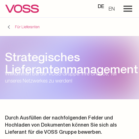
DE
EN
Für Lieferanten
Strategisches
Lieferantenmanagement
Willkommen bei der VOSS Gruppe: Ihre Chance, Teil
unseres Netzwerkes zu werden!
Durch Ausfüllen der nachfolgenden Felder und
Hochladen von Dokumenten können Sie sich als
Lieferant für die VOSS Gruppe bewerben.