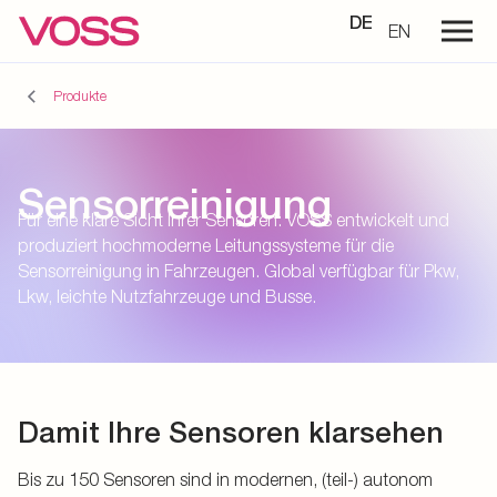
DE
EN
Produkte
Sensorreinigung
Für eine klare Sicht Ihrer Sensoren: VOSS entwickelt und
produziert hochmoderne Leitungssysteme für die
Sensorreinigung in Fahrzeugen. Global verfügbar für Pkw,
Lkw, leichte Nutzfahrzeuge und Busse.
Damit Ihre Sensoren klarsehen
Bis zu 150 Sensoren sind in modernen, (teil-) autonom