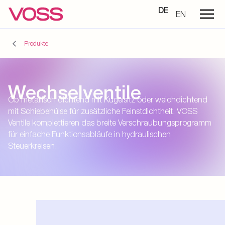
DE
EN
Produkte
Wechselventile
Ob metallisch dichtend mit Kugelsitz oder weichdichtend
mit Schiebehülse für zusätzliche Feinstdichtheit. VOSS
Ventile komplettieren das breite Verschraubungsprogramm
für einfache Funktionsabläufe in hydraulischen
Steuerkreisen.