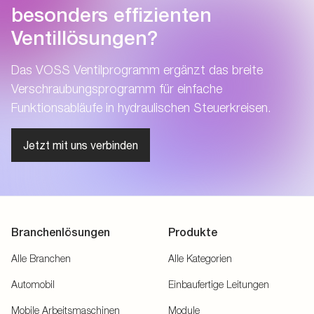
besonders effizienten
Ventillösungen?
Das VOSS Ventilprogramm ergänzt das breite
Verschraubungsprogramm für einfache
Funktionsabläufe in hydraulischen Steuerkreisen.
Jetzt mit uns verbinden
Branchenlösungen
Produkte
Alle Branchen
Alle Kategorien
Automobil
Einbaufertige Leitungen
Mobile Arbeitsmaschinen
Module