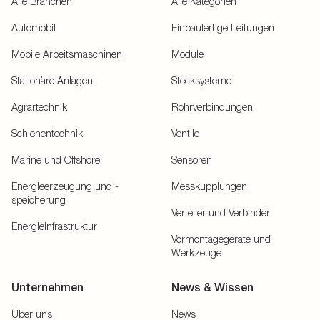
Alle Branchen
Alle Kategorien
Automobil
Einbaufertige Leitungen
Mobile Arbeitsmaschinen
Module
Stationäre Anlagen
Stecksysteme
Agrartechnik
Rohrverbindungen
Schienentechnik
Ventile
Marine und Offshore
Sensoren
Energieerzeugung und -
Messkupplungen
speicherung
Verteiler und Verbinder
Energieinfrastruktur
Vormontagegeräte und
Werkzeuge
Unternehmen
News & Wissen
Über uns
News