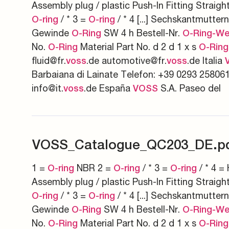
Assembly plug / plastic Push-In Fitting Straigh
/ * 3 =
/ * 4 [...] Sechskantmutte
O-ring
O-ring
Gewinde
SW 4 h Bestell-Nr.
O-Ring
O-Ring-We
No.
Material Part No. d 2 d 1 x s
O-Ring
O-Ring
fluid@fr.
.de automotive@fr.
.de Italia
voss
voss
Barbaiana di Lainate Telefon: +39 0293 258061
info@it.
.de España
S.A. Paseo del
voss
VOSS
VOSS_Catalogue_QC203_DE.p
1 =
NBR 2 =
/ * 3 =
/ * 4 = 
O-ring
O-ring
O-ring
Assembly plug / plastic Push-In Fitting Straigh
/ * 3 =
/ * 4 [...] Sechskantmutte
O-ring
O-ring
Gewinde
SW 4 h Bestell-Nr.
O-Ring
O-Ring-We
No.
Material Part No. d 2 d 1 x s
O-Ring
O-Ring