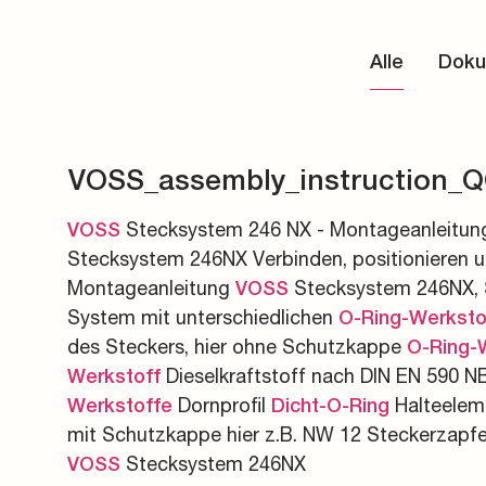
Energieerzeugung und
Messkupplungen
Schüler:innen und Azu
Alle
Doku
Energieinfrastruktur
Verteiler und Verbinde
Rund ums Bewerben
Rechenzentren
Vormontagegeräte un
Kontakt und Ansprech
VOSS_assembly_instruction_
Stecksystem 246 NX - Montageanleitun
VOSS
Stecksystem 246NX Verbinden, positionieren u
Montageanleitung
Stecksystem 246NX, Sei
VOSS
System mit unterschiedlichen
O-Ring-Werksto
des Steckers, hier ohne Schutzkappe
O-Ring-
Dieselkraftstoff nach DIN EN 590 NB
Werkstoff
Dornprofil
Halteeleme
Werkstoffe
Dicht-O-Ring
mit Schutzkappe hier z.B. NW 12 Steckerzapfe
Stecksystem 246NX
VOSS