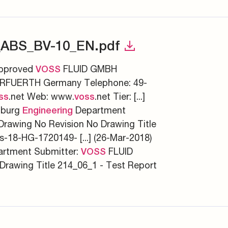
_ABS_BV-10_EN.pdf
Approved
FLUID GMBH
VOSS
RFUERTH Germany Telephone: 49-
.net Web: www.
.net Tier: [...]
ss
voss
mburg
Department
Engineering
awing No Revision No Drawing Title
s-18-HG-1720149- [...] (26-Mar-2018)
rtment Submitter:
FLUID
VOSS
rawing Title 214_06_1 - Test Report