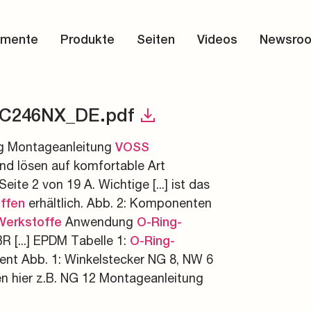
 -speicherung
bis
mente
Produkte
Seiten
Videos
Newsro
r
d Werkzeuge
partner
QC246NX_DE.pdf
g Montageanleitung
VOSS
nd lösen auf komfortable Art
te 2 von 19 A. Wichtige [...] ist das
erhältlich. Abb. 2: Komponenten
ffen
Anwendung
Werkstoffe
O-Ring-
R [...] EPDM Tabelle 1:
O-Ring-
nt Abb. 1: Winkelstecker NG 8, NW 6
n hier z.B. NG 12 Montageanleitung