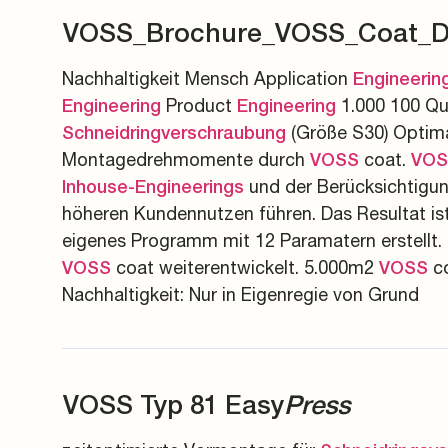
VOSS_Brochure_VOSS_Coat_D
Nachhaltigkeit Mensch Application
Engineerin
Product
1.000 100 Qu
Engineering
Engineering
(Größe S30) Optimal
Schneidringverschraubung
Montagedrehmomente durch
coat.
VOSS
VOS
und der Berücksichtigung
Inhouse-Engineerings
höheren Kundennutzen führen. Das Resultat ist ni
eigenes Programm mit 12 Paramatern erstellt.
coat weiterentwickelt. 5.000m2
co
VOSS
VOSS
Nachhaltigkeit: Nur in Eigenregie von Grund
VOSS Typ 81 Easy
Press