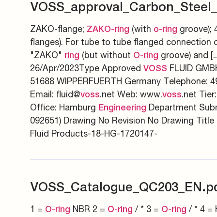
VOSS_approval_Carbon_Steel
ZAKO-flange;
(with
groove); 
ZAKO-ring
o-ring
flanges). For tube to tube flanged connection 
"ZAKO"
(but without
groove) and [..
ring
O-ring
26/Apr/2023Type Approved
FLUID GMBH
VOSS
51688 WIPPERFUERTH Germany Telephone: 49
Email: fluid@
.net Web: www.
.net Tier:
voss
voss
Office: Hamburg
Department Subm
Engineering
092651) Drawing No Revision No Drawing Title
Fluid Products-18-HG-1720147-
VOSS_Catalogue_QC203_EN.p
1 =
NBR 2 =
/ * 3 =
/ * 4 = 
O-ring
O-ring
O-ring