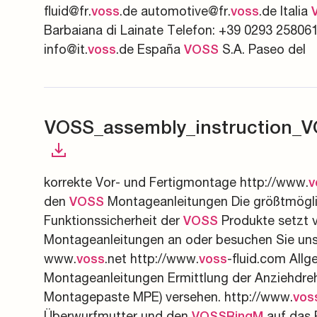
fluid@fr.
.de automotive@fr.
.de Italia
voss
voss
Barbaiana di Lainate Telefon: +39 0293 258061
info@it.
.de España
S.A. Paseo del
voss
VOSS
VOSS_assembly_instruction_
korrekte Vor- und Fertigmontage http://www.
v
den
Montageanleitungen Die größtmögli
VOSS
Funktionssicherheit der
Produkte setzt vo
VOSS
Montageanleitungen an oder besuchen Sie uns
www.
.net http://www.
-fluid.com All
voss
voss
Montageanleitungen Ermittlung der Anziehdreh
Montagepaste MPE) versehen. http://www.
vos
Überwurfmutter und den
auf das 
VOSSRingM