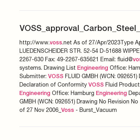
VOSS_approval_Carbon_Steel
http://www.
.net As of 27/Apr/2023Type 
voss
LUEDENSCHEIDER STR. 52-54 D-51688 WIPPE
2267-630 Fax: 49-2267-635621 Email: fluid@
vo
systems. Drawing List
Office: Ha
Engineering
Submitter:
FLUID GMBH (WCN: 092651) Dr
VOSS
Declaration of Conformity
Fluid Product
VOSS
Office: Hamburg
Depa
Engineering
Engineering
GMBH (WCN: 092651) Drawing No Revision No D
of 27 Nov 2006_
- Burst_Vacuum
Voss