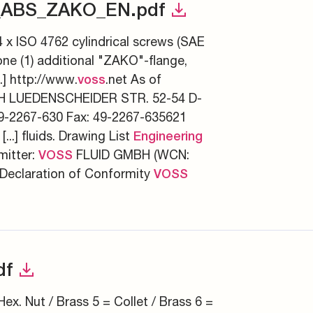
_ABS_ZAKO_EN.pdf
4 x ISO 4762 cylindrical screws (SAE
one (1) additional "ZAKO"-flange,
.] http://www.
.net As of
voss
 LUEDENSCHEIDER STR. 52-54 D-
-2267-630 Fax: 49-2267-635621
 [...] fluids. Drawing List
Engineering
itter:
FLUID GMBH (WCN:
VOSS
 Declaration of Conformity
VOSS
df
Hex. Nut / Brass 5 = Collet / Brass 6 =