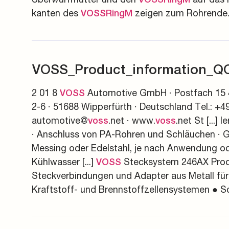
kanten des
zeigen zum Rohrende.
VOSSRingM
VOSS_Product_information_Q
2 01 8
Automotive GmbH · Postfach 15 4
VOSS
2-6 · 51688 Wipperfürth · Deutschland Tel.: +4
automotive@
.net · www.
.net St [...]
voss
voss
· Anschluss von PA-Rohren und Schläuchen · 
Messing oder Edelstahl, je nach Anwendung o
Kühlwasser [...]
Stecksystem 246AX Prod
VOSS
Steckverbindungen und Adapter aus Metall für
Kraftstoff- und Brennstoffzellensystemen ● Sc