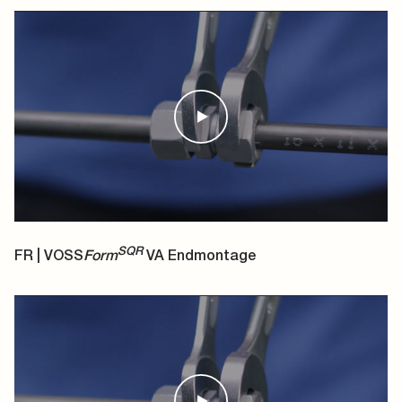
SQR
FR | VOSS
Form
VA Endmontage