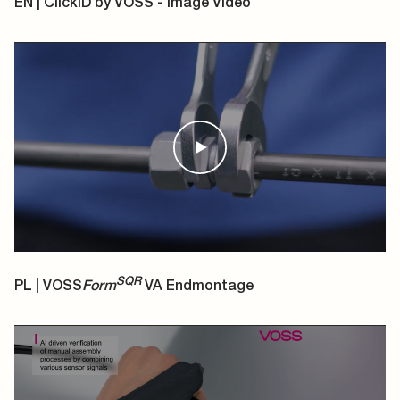
EN | ClickID by VOSS - Image Video
SQR
PL | VOSS
Form
VA Endmontage