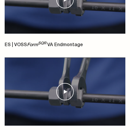
SQR
ES | VOSS
Form
VA Endmontage