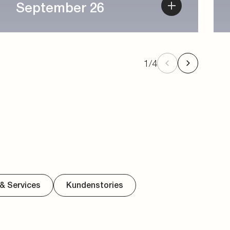
1
/
4
& Services
Kundenstories