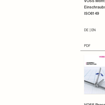
VOSS Mont
Einschraub
ISO6149
DE
EN
PDF
VOSS Press