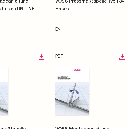
ageanleitung
VOSS Pressmaßtabelle Typ 134
stutzen UN-UNF
Hoses
EN
PDF
maßtabelle
VOSS Montageanleitung