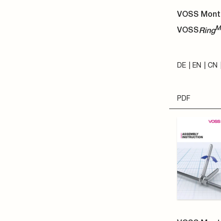
VOSS Mont
M
VOSS
Ring
DE
EN
CN
PDF