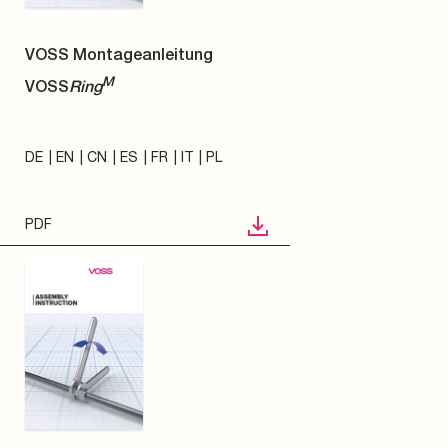
VOSS Montageanleitung
M
VOSS
Ring
DE
EN
CN
ES
FR
IT
PL
PDF