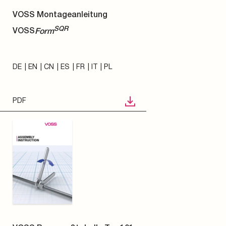
VOSS Montageanleitung
SQR
VOSS
Form
DE
EN
CN
ES
FR
IT
PL
PDF