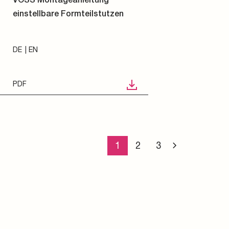
einstellbare Formteilstutzen
DE
EN
PDF
1
2
3