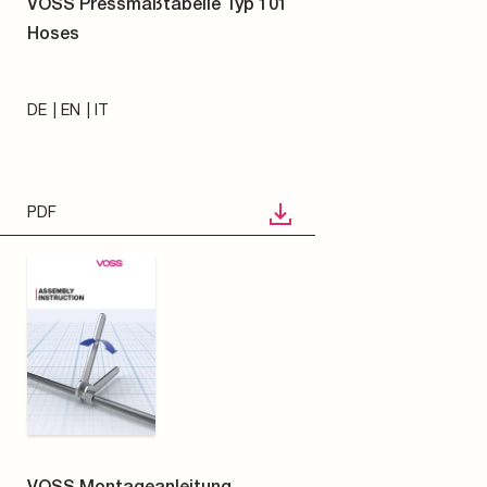
VOSS Pressmaßtabelle Typ 101
Hoses
DE
EN
IT
PDF
VOSS Montageanleitung