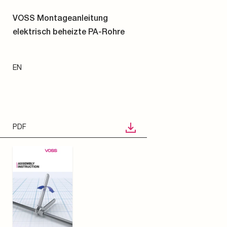
Ventile
VOSS Montageanleitung
elektrisch beheizte PA-Rohre
Sensoren
EN
Vormontagegeräte und Zubehör
PDF