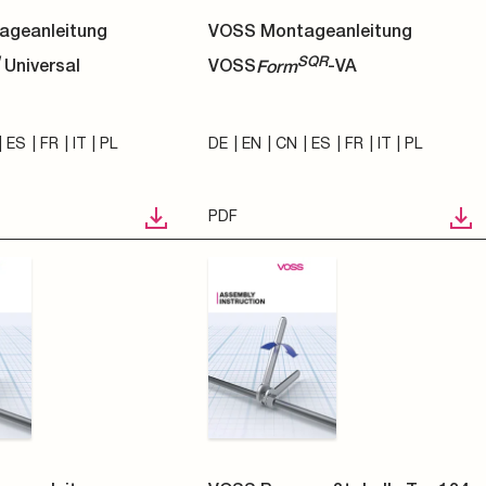
ageanleitung
VOSS Montageanleitung
SQR
Universal
VOSS
Form
-VA
ES
FR
IT
PL
DE
EN
CN
ES
FR
IT
PL
PDF